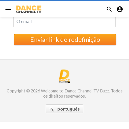
Reset password


menu
Enviar link de redefinição
 Buzz. Todos os
Copyright © 2026 Welcome to Dance Channel TV Buzz. Todos
os direitos reservados.
português
