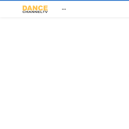

z. Tutti i diritti