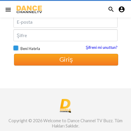
Email ile Giriş Yap


menu
Şifreni mi unuttun?
Beni Hatırla
Buzz. Tüm Hakları
Giriş
Copyright © 2026 Welcome to Dance Channel TV Buzz. Tüm
Hakları Saklıdır.